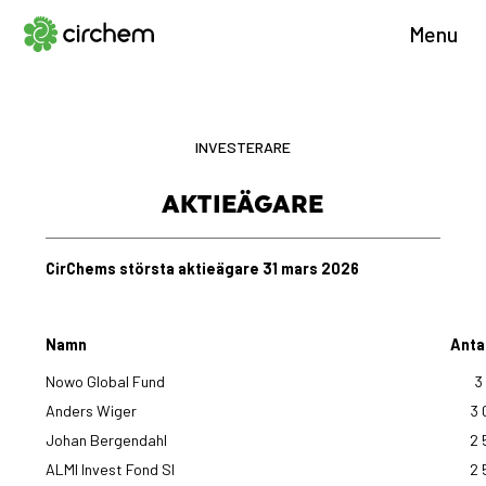
Menu
INVESTERARE
AKTIEÄGARE
CirChems största aktieägare 31 mars 2026
Namn
Anta
Nowo Global Fund
3
Anders Wiger
3 
Johan Bergendahl
2 
ALMI Invest Fond SI
2 