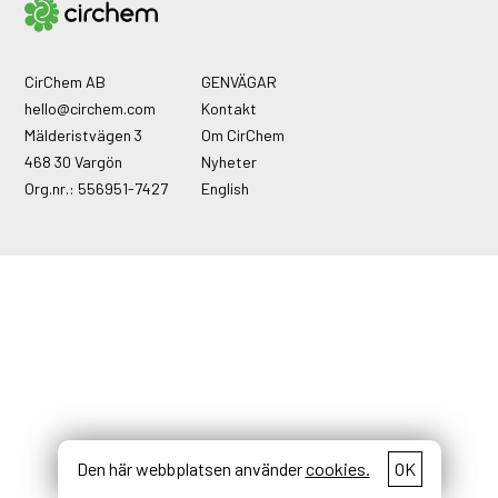
CirChem AB
GENVÄGAR
hello@circhem.com
Kontakt
Mälderistvägen 3
Om CirChem
468 30 Vargön
Nyheter
Org.nr.: 556951-7427
English
Den här webbplatsen använder
cookies.
OK