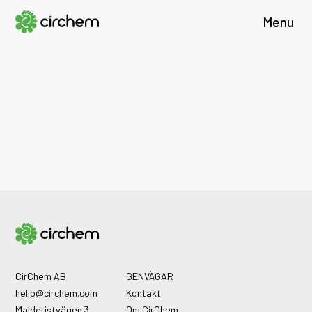
Menu
CirChem AB
GENVÄGAR
hello@circhem.com
Kontakt
Mälderistvägen 3
Om CirChem